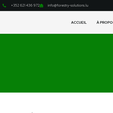
Aller
+352 621 436 972
info@forestry-solutions.lu
au
contenu
ACCUEIL
À PROPO