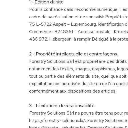
1 – Édition du site
Pour la confiance dans l’économie numérique, il est 
cadre de sa réalisation et de son suivi: Propriétai
75 L-5722 Aspelt – Luxembourg. Identification de
Commerce : B248361 – Adresse postale : Krokelsha
436 972. Hébergeur : à remplir Délégué à la prot
2 – Propriété intellectuelle et contrefaçons.
Forestry Solutions Sàrl est propriétaire des droits 
notamment les textes, images, graphismes, logos, 
tout ou partie des éléments du site, quel que soit 
exploitation non autorisée du site ou de l’un que
conformément aux dispositions des articles.
3 – Limitations de responsabilité.
Forestry Solutions Sàrl ne pourra être tenu pour r
https://forestry-solutions.lu/. Forestry Solutions S
https://forestry-solutions.lu/. Forestry Solutions 