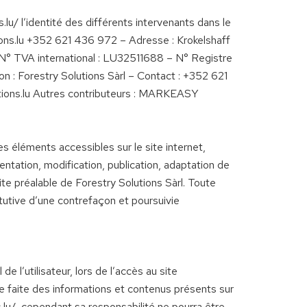
.lu/ l’identité des différents intervenants dans le
utions.lu +352 621 436 972 – Adresse : Krokelshaff
 N° TVA international : LU32511688 – N° Registre
 : Forestry Solutions Sàrl – Contact : +352 621
utions.lu Autres contributeurs : MARKEASY
les éléments accessibles sur le site internet,
ntation, modification, publication, adaptation de
rite préalable de Forestry Solutions Sàrl. Toute
tutive d’une contrefaçon et poursuivie
 l’utilisateur, lors de l’accès au site
être faite des informations et contenus présents sur
ns.lu/, cependant sa responsabilité ne pourra être