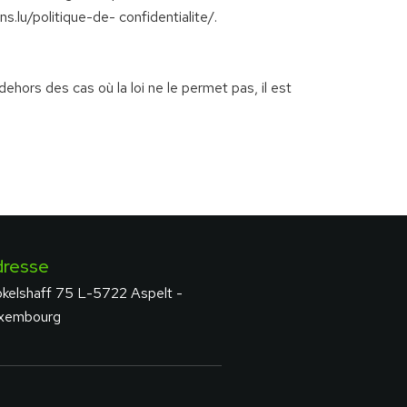
s.lu/politique-de- confidentialite/.
 dehors des cas où la loi ne le permet pas, il est
dresse
okelshaff 75 L-5722 Aspelt -
xembourg