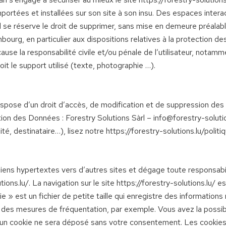
portées et installées sur son site à son insu. Des espaces inter
àrl se réserve le droit de supprimer, sans mise en demeure préal
mbourg, en particulier aux dispositions relatives à la protection 
ause la responsabilité civile et/ou pénale de l’utilisateur, nota
oit le support utilisé (texte, photographie …).
/ dispose d’un droit d’accès, de modification et de suppression des
n des Données : Forestry Solutions Sàrl – info@forestry-solution
é, destinataire…), lisez notre https://forestry-solutions.lu/politi
s liens hypertextes vers d’autres sites et dégage toute responsabi
tions.lu/. La navigation sur le site https://forestry-solutions.lu/ e
ie » est un fichier de petite taille qui enregistre des informations r
des mesures de fréquentation, par exemple. Vous avez la possibil
ucun cookie ne sera déposé sans votre consentement. Les cookie