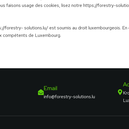
us faisons usage des cookies, lisez notre https://forestry-solution
tps://forestry- solutions.lu/ est soumis au droit luxembourgeois. En
unaux compétents de Luxembourg.
A
Email
Kr
info@forestry-solutions.lu
Lu