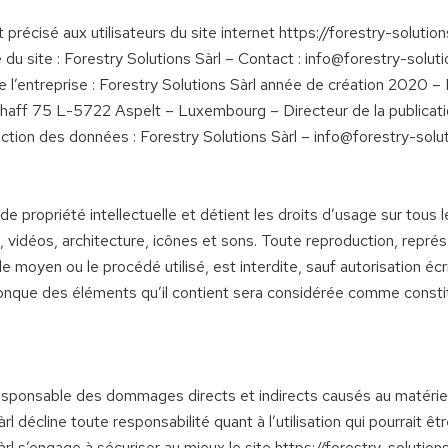
précisé aux utilisateurs du site internet https://forestry-solutions
re du site : Forestry Solutions Sàrl – Contact : info@forestry-sol
 l’entreprise : Forestry Solutions Sàrl année de création 2020 –
ff 75 L-5722 Aspelt – Luxembourg – Directeur de la publication
ection des données : Forestry Solutions Sàrl – info@forestry-sol
de propriété intellectuelle et détient les droits d’usage sur tous 
vidéos, architecture, icônes et sons. Toute reproduction, représe
le moyen ou le procédé utilisé, est interdite, sauf autorisation éc
lconque des éléments qu’il contient sera considérée comme consti
esponsable des dommages directs et indirects causés au matériel de
àrl décline toute responsabilité quant à l’utilisation qui pourrait 
Sàrl s’engage à sécuriser au mieux le site https://forestry-solutio